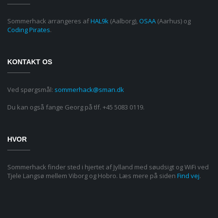
Sommerhack arrangeres af
HAL9k
(Aalborg),
OSAA
(Aarhus) og
Coding Pirates
.
KONTAKT OS
Ved spørgsmål:
sommerhack@sman.dk
Du kan også fange Georg på tlf. +45 5083 0119.
HVOR
Sommerhack finder sted i hjertet af Jylland med søudsigt og WiFi ved
Tjele Langsø mellem Viborg og Hobro. Læs mere på siden
Find vej
.