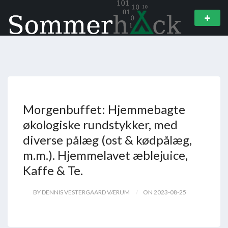
Morgenbuffet: Hjemmebagte
økologiske rundstykker, med
diverse pålæg (ost & kødpålæg,
m.m.). Hjemmelavet æblejuice,
Kaffe & Te.
BY DENNIS VESTERGAARD VÆRUM
ON 2023-08-25