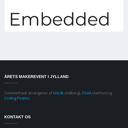
ÅRETS MAKEREVENT I JYLLAND
Sommerhack arrangeres af
HAL9k
(Aalborg),
OSAA
(Aarhus) og
Coding Pirates
.
KONTAKT OS